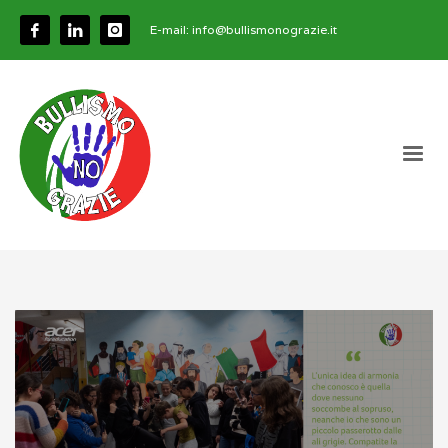
E-mail:
info@bullismonograzie.it