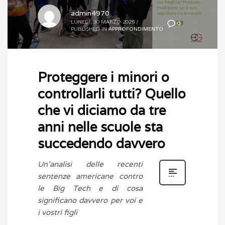
admin4970
LUNEDÌ, 30 MARZO 2026
/
0
PUBLISHED IN
APPROFONDIMENTO
Proteggere i minori o
controllarli tutti? Quello
che vi diciamo da tre
anni nelle scuole sta
succedendo davvero
Un’analisi delle recenti
sentenze americane contro
le Big Tech e di cosa
significano davvero per voi e
i vostri figli