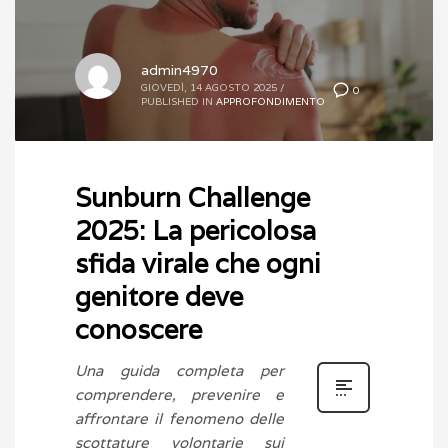
admin4970
GIOVEDÌ, 14 AGOSTO 2025
/
0
PUBLISHED IN
APPROFONDIMENTO
Sunburn Challenge
2025: La pericolosa
sfida virale che ogni
genitore deve
conoscere
Una guida completa per
comprendere, prevenire e
affrontare il fenomeno delle
scottature volontarie sui