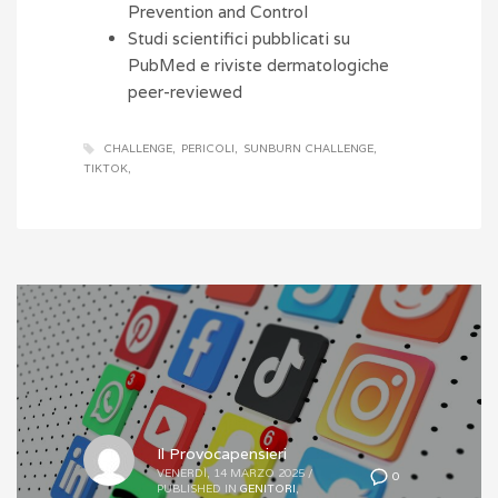
Prevention and Control
Studi scientifici pubblicati su
PubMed e riviste dermatologiche
peer-reviewed
CHALLENGE
PERICOLI
SUNBURN CHALLENGE
TIKTOK
Il Provocapensieri
VENERDÌ, 14 MARZO 2025
/
0
PUBLISHED IN
GENITORI
,