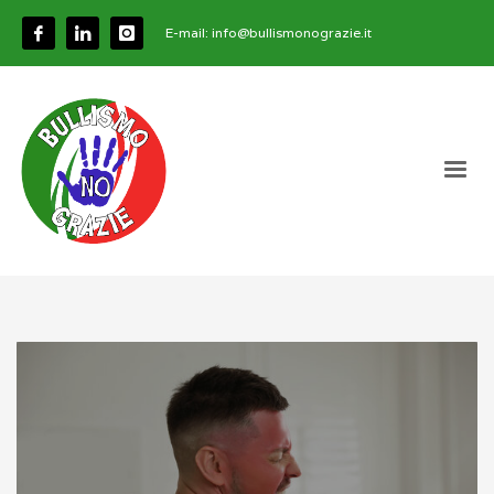
E-mail:
info@bullismonograzie.it