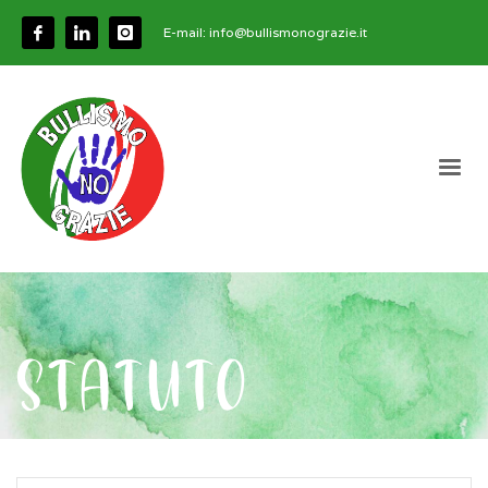
E-mail:
info@bullismonograzie.it
STATUTO