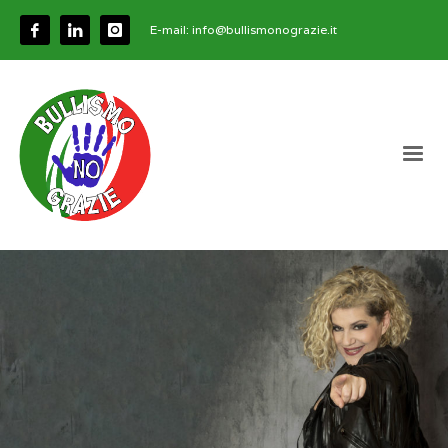
E-mail:
info@bullismonograzie.it
E' arrivato il momento di dire basta
ma senza usare violenza.
Tu ci riesci? Noi si!
Madrina di Bullismo No Grazie
Manuela Villa