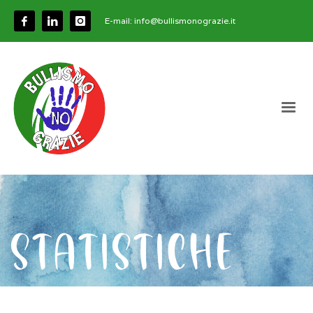
E-mail:
info@bullismonograzie.it
STATISTICHE