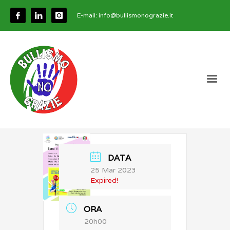
E-mail:
info@bullismonograzie.it
DATA
25 Mar 2023
Expired!
ORA
20h00