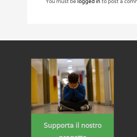
You must be
logged in
to post a com
Supporta il nostro